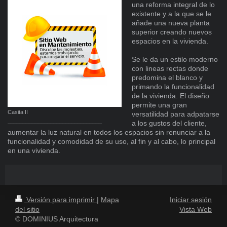
una reforma integral de lo
existente y a la que se le
añade una nueva planta
superior creando nuevos
espacios en la vivienda.
Se le da un estilo moderno
con lineas rectas donde
predomina el blanco y
primando la funcionalidad
de la vivienda. El diseño
permite una gran
Casita II
versatilidad para adpatarse
_______________________________
a los gustos del cliente,
aumentar la luz natural en todos los espacios sin renunciar a la
funcionalidad y comodidad de su uso, al fin y al cabo, lo principal
en una vivienda.
Versión para imprimir
|
Mapa
Iniciar sesión
del sitio
Vista Web
© DOMINIUS Arquitectura