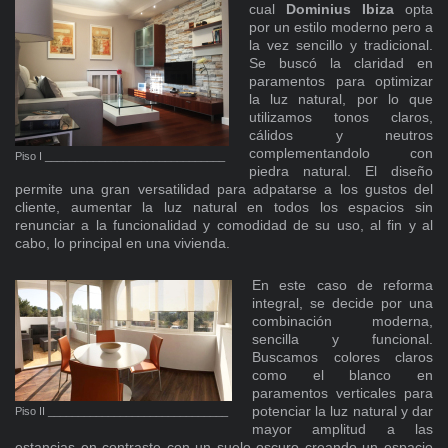
cual
Dominius Ibiza
opta
por un estilo moderno pero a
la vez sencillo y tradicional.
Se buscó la claridad en
paramentos para optimizar
la luz natural, por lo que
utilizamos tonos claros,
cálidos y neutros
complementandolo con
Piso I ______________________________
piedra natural. El diseño
permite una gran versatilidad para adpatarse a los gustos del
cliente, aumentar la luz natural en todos los espacios sin
renunciar a la funcionalidad y comodidad de su uso, al fin y al
cabo, lo principal en una vivienda.
En este caso de reforma
integral, se decide por una
combinación moderna,
sencilla y funcional.
Buscamos colores claros
como el blanco en
paramentos verticales para
potenciar la luz natural y dar
Piso II ______________________________
mayor amplitud a las
estancias en contraste con un suelo oscuro creando un espacio