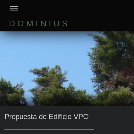
D O M I N I U S
Propuesta de Edificio VPO
_______________________