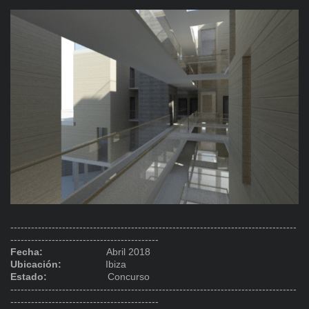
-----------------------------------------------------------------------------------
-------------------------------------------
Fecha:
Abril 2018
Ubicación:
Ibiza
Estado:
Concurso
-----------------------------------------------------------------------------------
-------------------------------------------